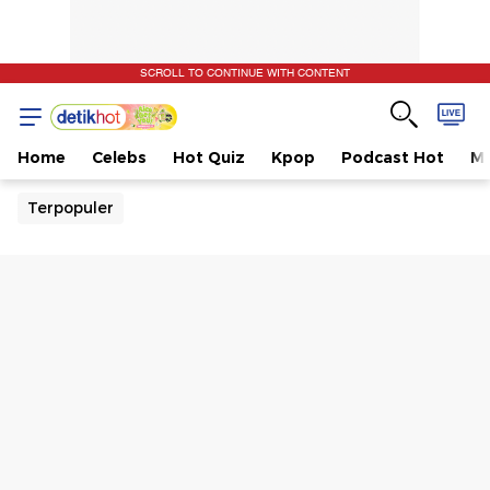
SCROLL TO CONTINUE WITH CONTENT
Home
Celebs
Hot Quiz
Kpop
Podcast Hot
Mu
Terpopuler