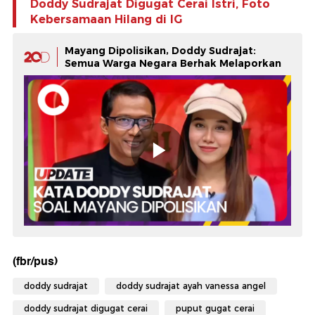
Doddy Sudrajat Digugat Cerai Istri, Foto
Kebersamaan Hilang di IG
Mayang Dipolisikan, Doddy Sudrajat:
Semua Warga Negara Berhak Melaporkan
(fbr/pus)
doddy sudrajat
doddy sudrajat ayah vanessa angel
doddy sudrajat digugat cerai
puput gugat cerai