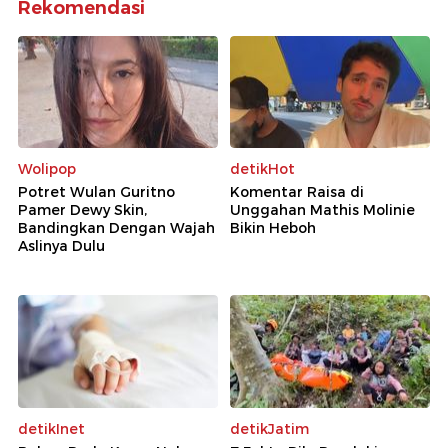
Rekomendasi
Wolipop
detikHot
Potret Wulan Guritno
Komentar Raisa di
Pamer Dewy Skin,
Unggahan Mathis Molinie
Bandingkan Dengan Wajah
Bikin Heboh
Aslinya Dulu
detikInet
detikJatim