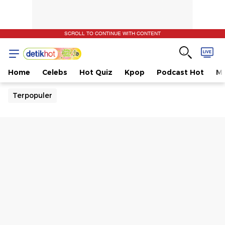
SCROLL TO CONTINUE WITH CONTENT
Home
Celebs
Hot Quiz
Kpop
Podcast Hot
Mu
Terpopuler