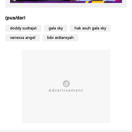
(pus/dar)
doddy sudrajat
gala sky
hak asuh gala sky
vanessa angel
bibi ardiansyah