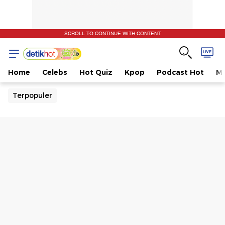
SCROLL TO CONTINUE WITH CONTENT
Home
Celebs
Hot Quiz
Kpop
Podcast Hot
Mu
Terpopuler