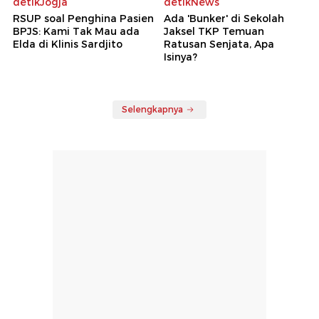
detikJogja
detikNews
RSUP soal Penghina Pasien
Ada 'Bunker' di Sekolah
BPJS: Kami Tak Mau ada
Jaksel TKP Temuan
Elda di Klinis Sardjito
Ratusan Senjata, Apa
Isinya?
Selengkapnya