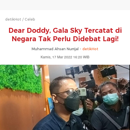
detikHot
Celeb
Dear Doddy, Gala Sky Tercatat di
Negara Tak Perlu Didebat Lagi!
Muhammad Ahsan Nurrijal -
detikHot
Kamis, 17 Mar 2022 16:20 WIB