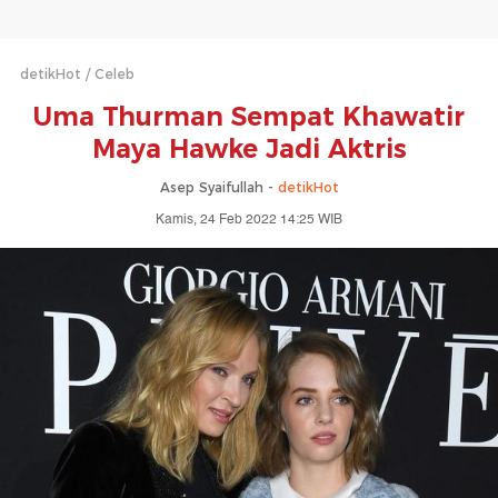
detikHot
Celeb
Uma Thurman Sempat Khawatir
Maya Hawke Jadi Aktris
Asep Syaifullah -
detikHot
Kamis, 24 Feb 2022 14:25 WIB