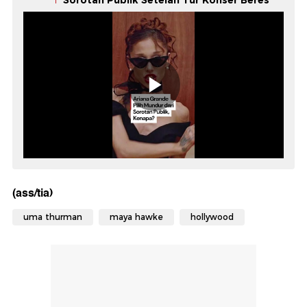
Sorotan Publik Setelah Tur Konser Beres
(ass/tia)
uma thurman
maya hawke
hollywood