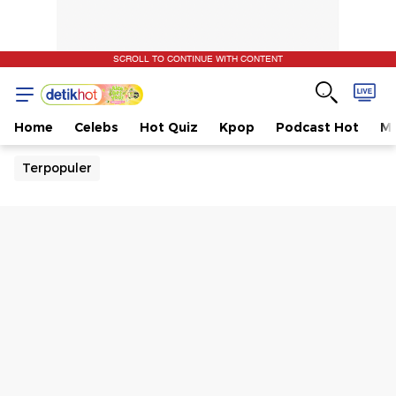
SCROLL TO CONTINUE WITH CONTENT
Home
Celebs
Hot Quiz
Kpop
Podcast Hot
Mu
Terpopuler