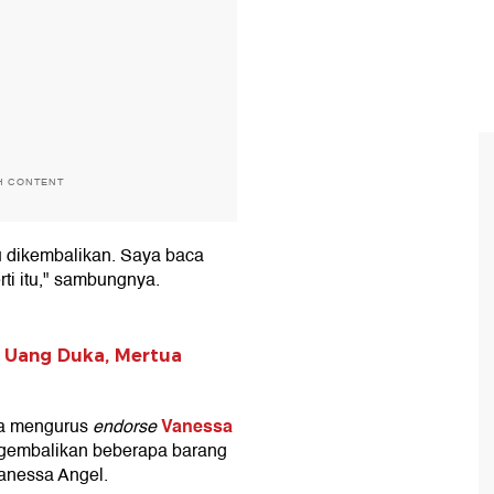
H CONTENT
tu dikembalikan. Saya baca
rti itu," sambungnya.
 Uang Duka, Mertua
Vanessa
sa mengurus
endorse
engembalikan beberapa barang
Vanessa Angel.