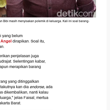
 Bibi masih menyisakan polemik di keluarga. Kali ini soal barang-
bi yang belum
 Angel
dirapikan. Soal itu,
an.
erikan penjelasan juga
rajat. Selentingan kabar,
apapun merapikan barang
rang yang ditinggalkan
 takutnya kan dia
endorse,
ada
s dikembalikan, nanti kalau
uarga," jelas Faisal, mertua
karta Barat.