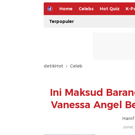
Home
Celebs
Hot Quiz
K-P
Terpopuler
detikHot
Celeb
Ini Maksud Bara
Vanessa Angel B
Hanif
Jumat,