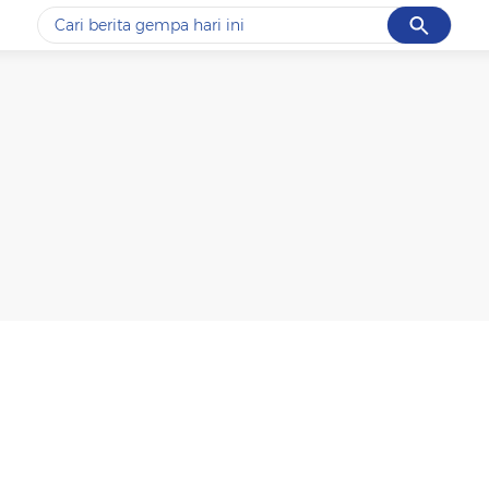
Cancel
Yang sedang ramai dicari
#1
data live draw sgp
#2
iran
#3
senjata
#4
prabowo
#5
gempa hari ini
Promoted
Terakhir yang dicari
Loading...