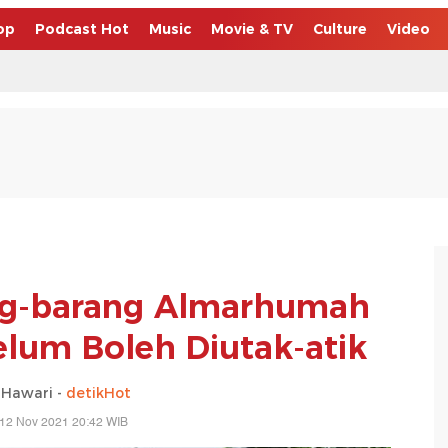
op
Podcast Hot
Music
Movie & TV
Culture
Video
ng-barang Almarhumah
elum Boleh Diutak-atik
 Hawari -
detikHot
 12 Nov 2021 20:42 WIB