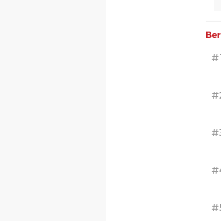
Ber
#
#
#
#
#