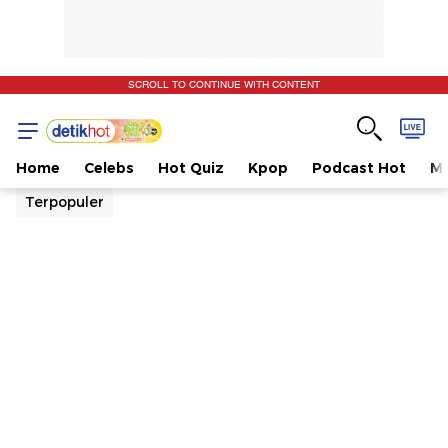
SCROLL TO CONTINUE WITH CONTENT
Home
Celebs
Hot Quiz
Kpop
Podcast Hot
Mu
Terpopuler