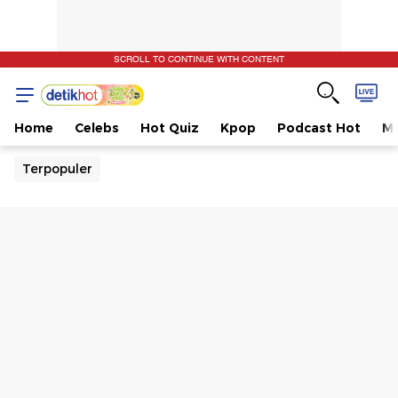
SCROLL TO CONTINUE WITH CONTENT
Home
Celebs
Hot Quiz
Kpop
Podcast Hot
Mu
Terpopuler