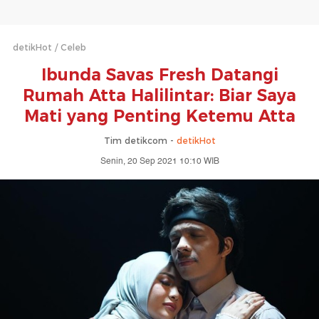
detikHot
Celeb
Ibunda Savas Fresh Datangi
Rumah Atta Halilintar: Biar Saya
Mati yang Penting Ketemu Atta
Tim detikcom -
detikHot
Senin, 20 Sep 2021 10:10 WIB