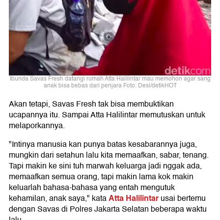
Ibunda Savas Fresh datangi rumah Atta Halilintar mau memohon agar sang
anak bisa bebas dari penjara Foto: Desi/detikHOT
Akan tetapi, Savas Fresh tak bisa membuktikan
ucapannya itu. Sampai Atta Halilintar memutuskan untuk
melaporkannya.
"Intinya manusia kan punya batas kesabarannya juga,
mungkin dari setahun lalu kita memaafkan, sabar, tenang.
Tapi makin ke sini tuh marwah keluarga jadi nggak ada,
memaafkan semua orang, tapi makin lama kok makin
keluarlah bahasa-bahasa yang entah mengutuk
Atta Halilintar
kehamilan, anak saya," kata
usai bertemu
dengan Savas di Polres Jakarta Selatan beberapa waktu