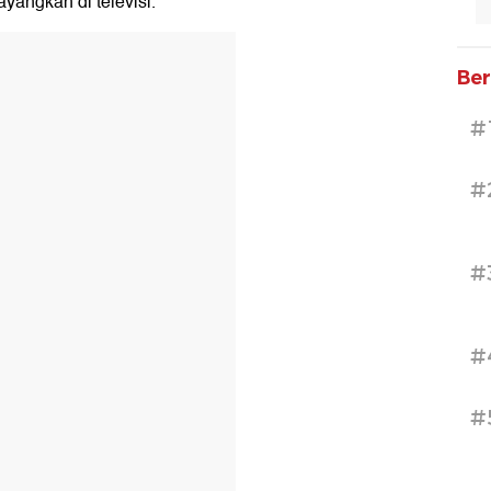
yangkan di televisi.
Ber
#
#
#
#
#