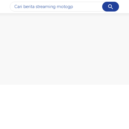
Cancel
Yang sedang ramai dicari
#1
ketik
#2
bromo
#3
streaming motogp
#4
prabowo
#5
data live draw sgp
Promoted
Terakhir yang dicari
Loading...