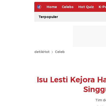
Home
Celebs
Hot Quiz
K-P
Terpopuler
detikHot
Celeb
Isu Lesti Kejora H
Sing
Tim d