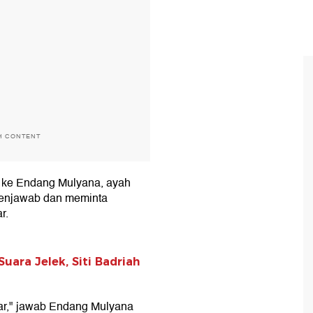
H CONTENT
an ke Endang Mulyana, ayah
menjawab dan meminta
r.
uara Jelek, Siti Badriah
lar," jawab Endang Mulyana