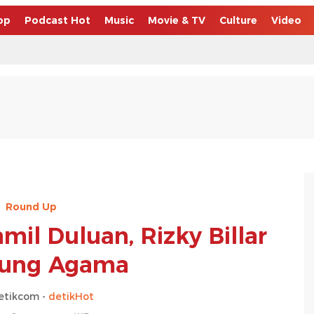
op
Podcast Hot
Music
Movie & TV
Culture
Video
Round Up
amil Duluan, Rizky Billar
gung Agama
etikcom -
detikHot