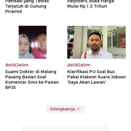
Pendaki yang Tewas
Reijnders, Buka Harga
Terjatuh di Gunung
Mulai Rp 1,3 Triliun
Piramid
detikJatim
detikJatim
Suami Dokter di Malang
Klarifikasi PO Soal Bus
Pasang Badan Soal
Pakai Klakson Suara Jokowi
Komentar Sinis ke Pasien
'Saya Akan Lawan'
BPJS
Selengkapnya