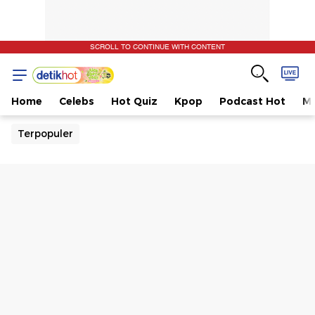
SCROLL TO CONTINUE WITH CONTENT
Home
Celebs
Hot Quiz
Kpop
Podcast Hot
Mu
Terpopuler