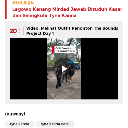
Baca juga:
Legowo Kenang Mirdad Jawab Dituduh Kasar
dan Selingkuhi Tyna Kanna
Video: Melihat Outfit Penonton The Sounds
Project Day 1
(pus/aay)
tyna kanna
tyna kanna cerai