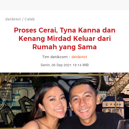
detikHot
Celeb
Proses Cerai, Tyna Kanna dan
Kenang Mirdad Keluar dari
Rumah yang Sama
Tim detikcom -
detikHot
Senin, 06 Sep 2021 19:14 WIB