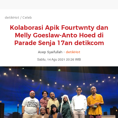
detikHot
Celeb
Kolaborasi Apik Fourtwnty dan
Melly Goeslaw-Anto Hoed di
Parade Senja 17an detikcom
Asep Syaifullah -
detikHot
Sabtu, 14 Agu 2021 20:26 WIB