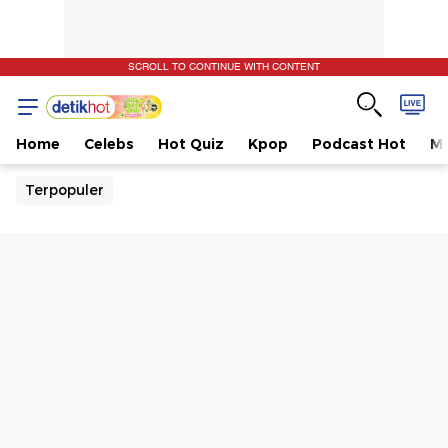
SCROLL TO CONTINUE WITH CONTENT
Home
Celebs
Hot Quiz
Kpop
Podcast Hot
Mu
Terpopuler