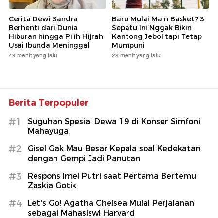
Cerita Dewi Sandra
Baru Mulai Main Basket? 3
Berhenti dari Dunia
Sepatu Ini Nggak Bikin
Hiburan hingga Pilih Hijrah
Kantong Jebol tapi Tetap
Usai Ibunda Meninggal
Mumpuni
49 menit yang lalu
29 menit yang lalu
Berita Terpopuler
#1
Suguhan Spesial Dewa 19 di Konser Simfoni
Mahayuga
#2
Gisel Gak Mau Besar Kepala soal Kedekatan
dengan Gempi Jadi Panutan
#3
Respons Imel Putri saat Pertama Bertemu
Zaskia Gotik
#4
Let's Go! Agatha Chelsea Mulai Perjalanan
sebagai Mahasiswi Harvard