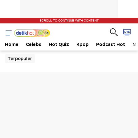
SCROLL TO CONTINUE WITH CONTENT
Home
Celebs
Hot Quiz
Kpop
Podcast Hot
Mu
Terpopuler