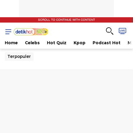
SCROLL TO CONTINUE WITH CONTENT
Home
Celebs
Hot Quiz
Kpop
Podcast Hot
Mu
Terpopuler