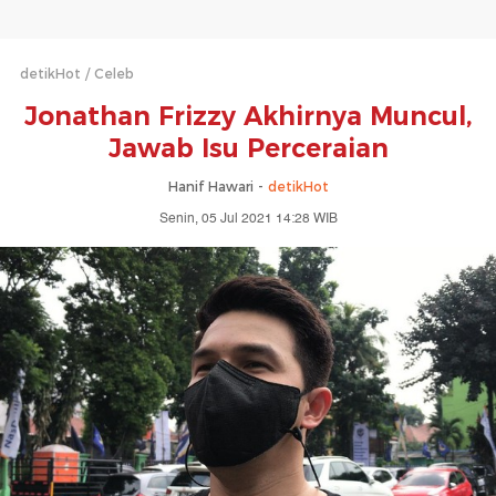
detikHot
Celeb
Jonathan Frizzy Akhirnya Muncul,
Jawab Isu Perceraian
Hanif Hawari -
detikHot
Senin, 05 Jul 2021 14:28 WIB