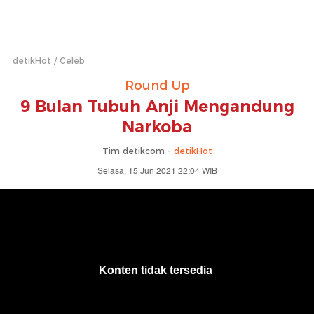
detikHot
Celeb
Round Up
9 Bulan Tubuh Anji Mengandung
Narkoba
Tim detikcom -
detikHot
Selasa, 15 Jun 2021 22:04 WIB