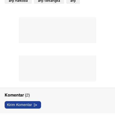
anji narkoba
anji tersangka
anji