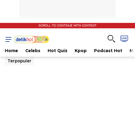
SCROLL TO CONTINUE WITH CONTENT
Home
Celebs
Hot Quiz
Kpop
Podcast Hot
Mu
Terpopuler