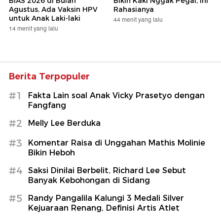
BIAS 2026 di Bulan
Bikin Kaki Nggak Pegal, Ini
Agustus, Ada Vaksin HPV
Rahasianya
untuk Anak Laki-laki
44 menit yang lalu
14 menit yang lalu
Berita Terpopuler
#1
Fakta Lain soal Anak Vicky Prasetyo dengan
Fangfang
#2
Melly Lee Berduka
#3
Komentar Raisa di Unggahan Mathis Molinie
Bikin Heboh
#4
Saksi Dinilai Berbelit, Richard Lee Sebut
Banyak Kebohongan di Sidang
#5
Randy Pangalila Kalungi 3 Medali Silver
Kejuaraan Renang, Definisi Artis Atlet