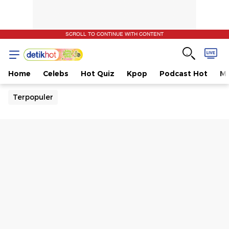
SCROLL TO CONTINUE WITH CONTENT
Home
Celebs
Hot Quiz
Kpop
Podcast Hot
Mu
Terpopuler