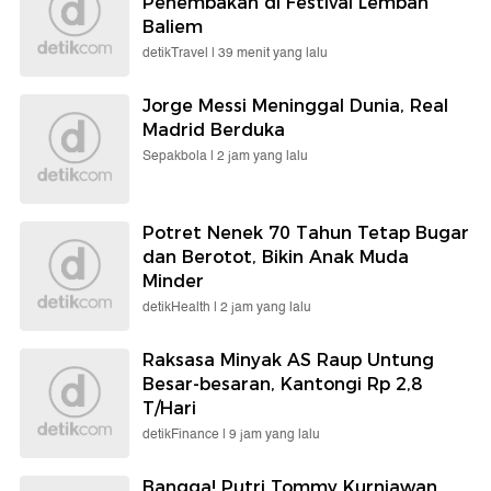
Penembakan di Festival Lembah
Baliem
detikTravel |
39 menit yang lalu
Jorge Messi Meninggal Dunia, Real
Madrid Berduka
Sepakbola |
2 jam yang lalu
Potret Nenek 70 Tahun Tetap Bugar
dan Berotot, Bikin Anak Muda
Minder
detikHealth |
2 jam yang lalu
Raksasa Minyak AS Raup Untung
Besar-besaran, Kantongi Rp 2,8
T/Hari
detikFinance |
9 jam yang lalu
Bangga! Putri Tommy Kurniawan