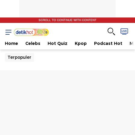
SCROLL TO CONTINUE WITH CONTENT
Home
Celebs
Hot Quiz
Kpop
Podcast Hot
Mu
Terpopuler