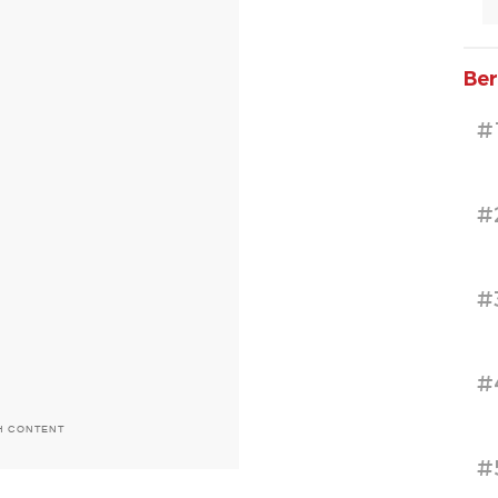
Ber
#
#
#
#
H CONTENT
#