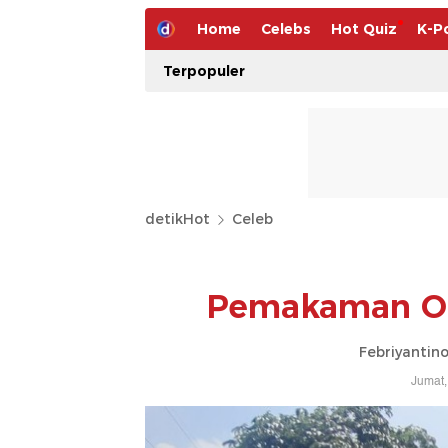
Home
Celebs
Hot Quiz
K-P
Terpopuler
detikHot
Celeb
Pemakaman Om
Febriyantin
Jumat,