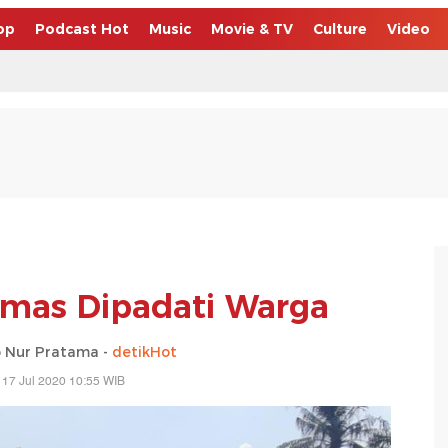
op
Podcast Hot
Music
Movie & TV
Culture
Video
as Dipadati Warga
o Nur Pratama -
detikHot
 17 Jul 2020 10:55 WIB