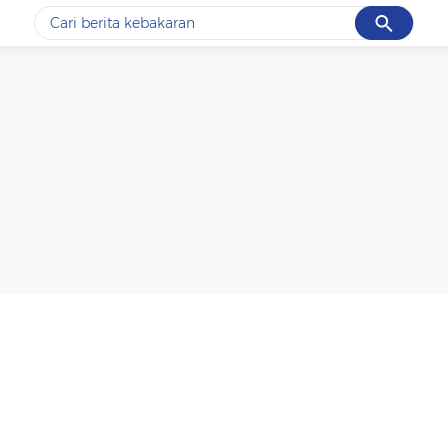
Cancel
Yang sedang ramai dicari
#1
data live draw sgp
#2
k-talk
#3
kebakaran
#4
prabowo
#5
gempa hari ini
Promoted
Terakhir yang dicari
Loading...