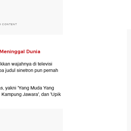
H CONTENT
Meninggal Dunia
kan wajahnya di televisi
a judul sinetron pun pernah
as, yakni 'Yang Muda Yang
 di Kampung Jawara', dan 'Upik
T