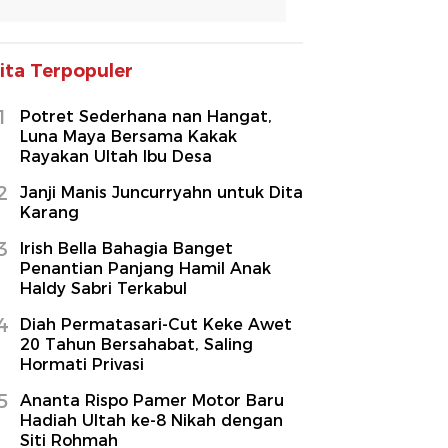
ita Terpopuler
1
Potret Sederhana nan Hangat,
Luna Maya Bersama Kakak
Rayakan Ultah Ibu Desa
2
Janji Manis Juncurryahn untuk Dita
Karang
3
Irish Bella Bahagia Banget
Penantian Panjang Hamil Anak
Haldy Sabri Terkabul
4
Diah Permatasari-Cut Keke Awet
20 Tahun Bersahabat, Saling
Hormati Privasi
5
Ananta Rispo Pamer Motor Baru
Hadiah Ultah ke-8 Nikah dengan
Siti Rohmah