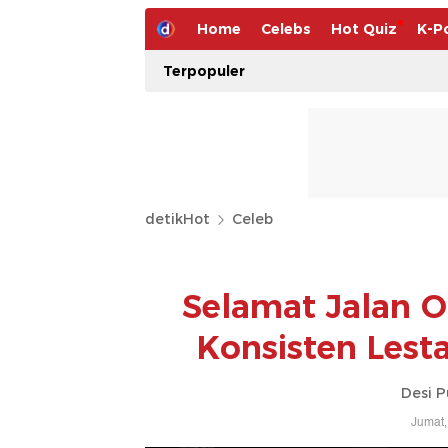
Home
Celebs
Hot Quiz
K-P
Terpopuler
detikHot
Celeb
Selamat Jalan O
Konsisten Lest
Desi P
Jumat,