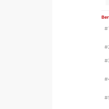
Ber
#
#
#
#
#