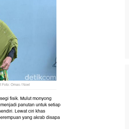
 Foto: Omas / Noel
egi fisik. Mulut monyong
 menjadi panutan untuk setiap
endiri. Lewat ciri khas
 perempuan yang akrab disapa