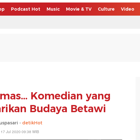
op
Podcast Hot
Music
Movie & TV
Culture
Video
mas... Komedian yang
arikan Budaya Betawi
uspasari -
detikHot
 17 Jul 2020 09:38 WIB