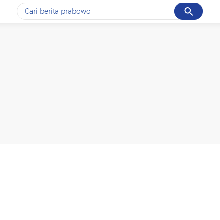
Cancel
Yang sedang ramai dicari
#1
data live draw sgp
#2
iran
#3
senjata
#4
prabowo
#5
gempa hari ini
Promoted
Terakhir yang dicari
Loading...