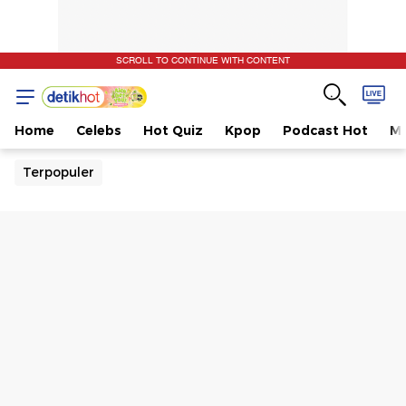
SCROLL TO CONTINUE WITH CONTENT
Home
Celebs
Hot Quiz
Kpop
Podcast Hot
Mu
Terpopuler