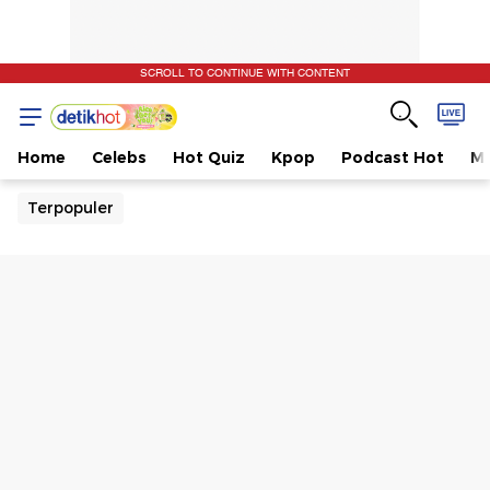
SCROLL TO CONTINUE WITH CONTENT
Home
Celebs
Hot Quiz
Kpop
Podcast Hot
Mu
Terpopuler