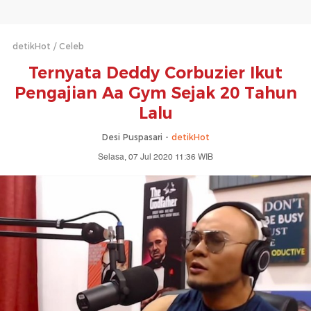
detikHot
Celeb
Ternyata Deddy Corbuzier Ikut
Pengajian Aa Gym Sejak 20 Tahun
Lalu
Desi Puspasari -
detikHot
Selasa, 07 Jul 2020 11:36 WIB