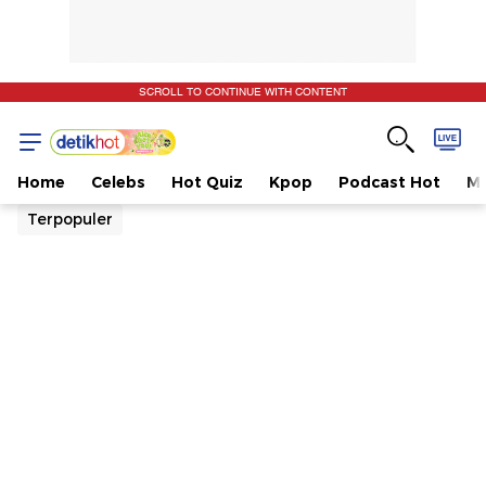
SCROLL TO CONTINUE WITH CONTENT
Home
Celebs
Hot Quiz
Kpop
Podcast Hot
Mu
Terpopuler