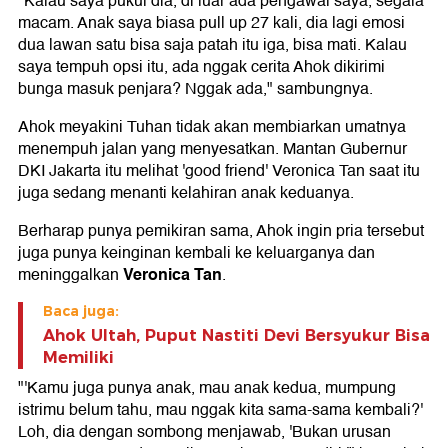
"Kalau saya pukul dia, di luar ada pengawal saya, segala
macam. Anak saya biasa pull up 27 kali, dia lagi emosi
dua lawan satu bisa saja patah itu iga, bisa mati. Kalau
saya tempuh opsi itu, ada nggak cerita Ahok dikirimi
bunga masuk penjara? Nggak ada," sambungnya.
Ahok meyakini Tuhan tidak akan membiarkan umatnya
menempuh jalan yang menyesatkan. Mantan Gubernur
DKI Jakarta itu melihat 'good friend' Veronica Tan saat itu
juga sedang menanti kelahiran anak keduanya.
Berharap punya pemikiran sama, Ahok ingin pria tersebut
juga punya keinginan kembali ke keluarganya dan
Veronica Tan
meninggalkan
.
Baca juga:
Ahok Ultah, Puput Nastiti Devi Bersyukur Bisa
Memiliki
"'Kamu juga punya anak, mau anak kedua, mumpung
istrimu belum tahu, mau nggak kita sama-sama kembali?'
Loh, dia dengan sombong menjawab, 'Bukan urusan