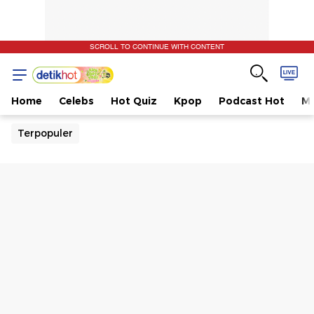
SCROLL TO CONTINUE WITH CONTENT
Home
Celebs
Hot Quiz
Kpop
Podcast Hot
Mu
Terpopuler