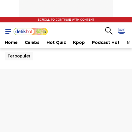
SCROLL TO CONTINUE WITH CONTENT
Home
Celebs
Hot Quiz
Kpop
Podcast Hot
Mu
Terpopuler