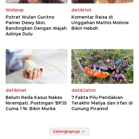
Wolipop
detikHot
Potret Wulan Guritno
Komentar Raisa di
Pamer Dewy Skin,
Unggahan Mathis Molinie
Bandingkan Dengan Wajah
Bikin Heboh
Aslinya Dulu
detikInet
detikJatim
Belum Reda Kasus Nakes
7 Fakta Pilu Pendakian
Nirempati, Postingan 'BPJS
Terakhir Maliya dan Irfan di
Cuma 1%' Bikin Murka
Gunung Piramid
Selengkapnya