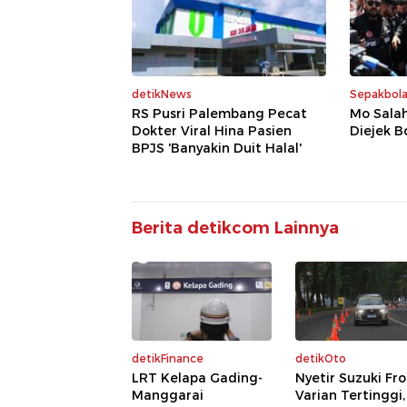
detikNews
Sepakbol
RS Pusri Palembang Pecat
Mo Salah
Dokter Viral Hina Pasien
Diejek B
BPJS 'Banyakin Duit Halal'
Berita detikcom Lainnya
detikFinance
detikOto
LRT Kelapa Gading-
Nyetir Suzuki Fr
Manggarai
Varian Tertinggi,