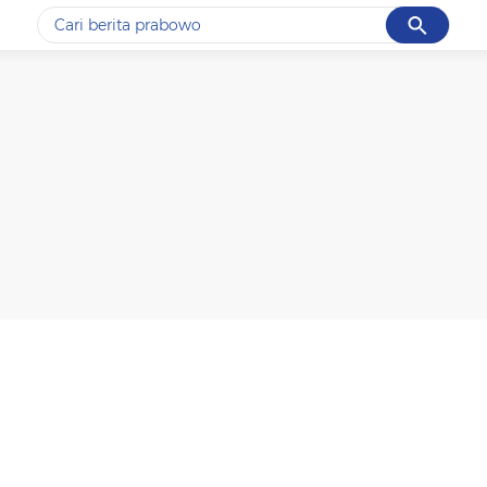
Cancel
Yang sedang ramai dicari
#1
gempa hari ini
#2
gempa
#3
prabowo
#4
iran
#5
demo
Promoted
Terakhir yang dicari
Loading...