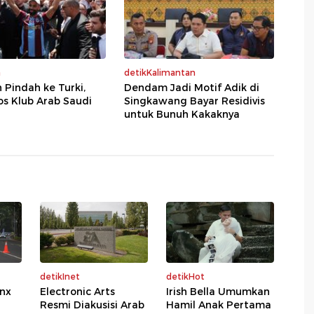
a
detikKalimantan
 Pindah ke Turki,
Dendam Jadi Motif Adik di
os Klub Arab Saudi
Singkawang Bayar Residivis
untuk Bunuh Kakaknya
detikInet
detikHot
onx
Electronic Arts
Irish Bella Umumkan
Resmi Diakusisi Arab
Hamil Anak Pertama