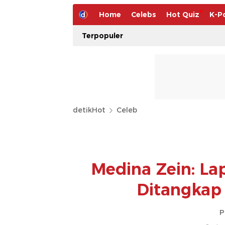
Home
Celebs
Hot Quiz
K-P
Terpopuler
detikHot
Celeb
Medina Zein: La
Ditangkap
P