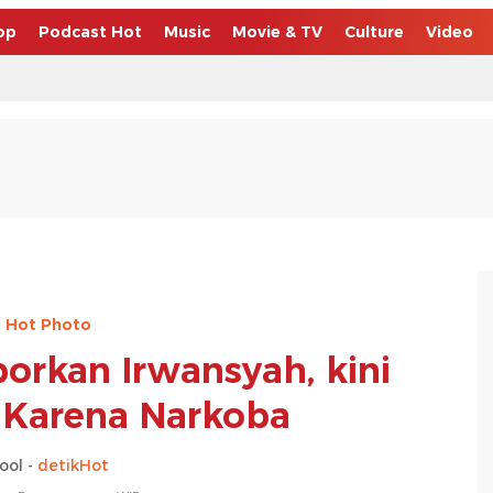
op
Podcast Hot
Music
Movie & TV
Culture
Video
Hot Photo
porkan Irwansyah, kini
 Karena Narkoba
ool -
detikHot