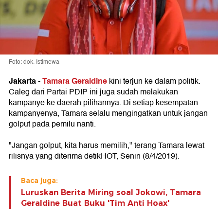
Foto: dok. Istimewa
Jakarta
Tamara Geraldine
-
kini terjun ke dalam politik.
Caleg dari Partai PDIP ini juga sudah melakukan
kampanye ke daerah pilihannya. Di setiap kesempatan
kampanyenya, Tamara selalu mengingatkan untuk jangan
golput pada pemilu nanti.
"Jangan golput, kita harus memilih," terang Tamara lewat
rilisnya yang diterima detikHOT, Senin (8/4/2019).
Baca juga:
Luruskan Berita Miring soal Jokowi, Tamara
Geraldine Buat Buku 'Tim Anti Hoax'