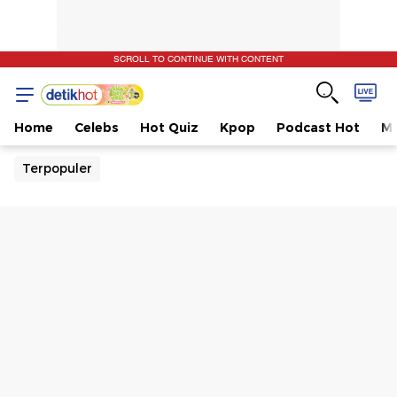
SCROLL TO CONTINUE WITH CONTENT
Home
Celebs
Hot Quiz
Kpop
Podcast Hot
Mu
Terpopuler