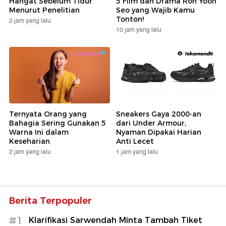
Hangat Sebelum Tidur
5 Film dan Drama Roh Yoon
Menurut Penelitian
Seo yang Wajib Kamu
Tonton!
2 jam yang lalu
10 jam yang lalu
Ternyata Orang yang
Sneakers Gaya 2000-an
Bahagia Sering Gunakan 5
dari Under Armour,
Warna Ini dalam
Nyaman Dipakai Harian
Keseharian
Anti Lecet
2 jam yang lalu
1 jam yang lalu
Berita Terpopuler
#1
Klarifikasi Sarwendah Minta Tambah Tiket