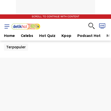
SCROLL TO CONTINUE WITH CONTENT
Home
Celebs
Hot Quiz
Kpop
Podcast Hot
Mu
Terpopuler