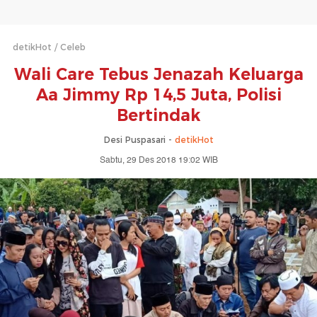
detikHot
Celeb
Wali Care Tebus Jenazah Keluarga
Aa Jimmy Rp 14,5 Juta, Polisi
Bertindak
Desi Puspasari -
detikHot
Sabtu, 29 Des 2018 19:02 WIB