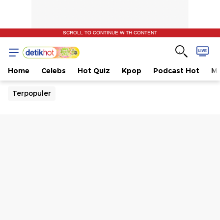
SCROLL TO CONTINUE WITH CONTENT
Home
Celebs
Hot Quiz
Kpop
Podcast Hot
Mu
Terpopuler