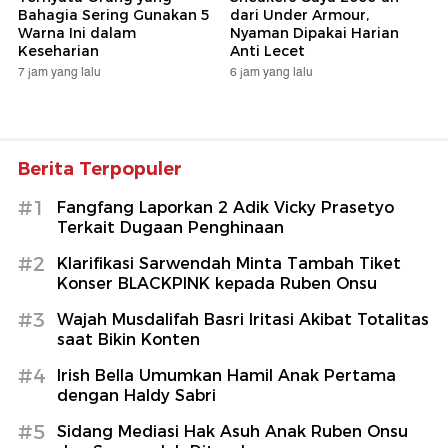
Bahagia Sering Gunakan 5
dari Under Armour,
Warna Ini dalam
Nyaman Dipakai Harian
Keseharian
Anti Lecet
7 jam yang lalu
6 jam yang lalu
Berita Terpopuler
#1
Fangfang Laporkan 2 Adik Vicky Prasetyo
Terkait Dugaan Penghinaan
#2
Klarifikasi Sarwendah Minta Tambah Tiket
Konser BLACKPINK kepada Ruben Onsu
#3
Wajah Musdalifah Basri Iritasi Akibat Totalitas
saat Bikin Konten
#4
Irish Bella Umumkan Hamil Anak Pertama
dengan Haldy Sabri
#5
Sidang Mediasi Hak Asuh Anak Ruben Onsu