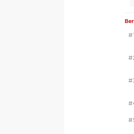
Ber
#
#
#
#
#