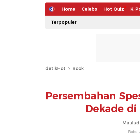
Home
Celebs
Hot Quiz
K-P
Terpopuler
detikHot
Book
Persembahan Spesi
Dekade di 
Mauludi
Rabu, 