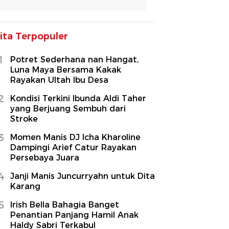
ita Terpopuler
1
Potret Sederhana nan Hangat,
Luna Maya Bersama Kakak
Rayakan Ultah Ibu Desa
2
Kondisi Terkini Ibunda Aldi Taher
yang Berjuang Sembuh dari
Stroke
3
Momen Manis DJ Icha Kharoline
Dampingi Arief Catur Rayakan
Persebaya Juara
4
Janji Manis Juncurryahn untuk Dita
Karang
5
Irish Bella Bahagia Banget
Penantian Panjang Hamil Anak
Haldy Sabri Terkabul