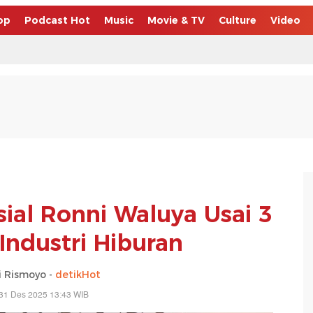
op
Podcast Hot
Music
Movie & TV
Culture
Video
al Ronni Waluya Usai 3
Industri Hiburan
 Rismoyo -
detikHot
31 Des 2025 13:43 WIB