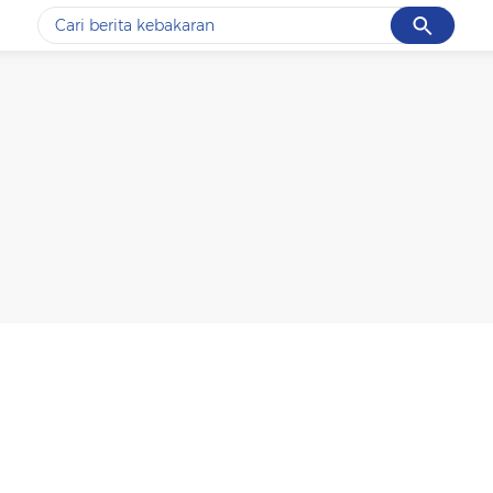
Cancel
Yang sedang ramai dicari
#1
data live draw sgp
#2
k-talk
#3
kebakaran
#4
prabowo
#5
gempa hari ini
Promoted
Terakhir yang dicari
Loading...