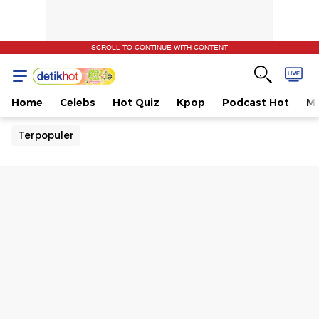
SCROLL TO CONTINUE WITH CONTENT
Home
Celebs
Hot Quiz
Kpop
Podcast Hot
Mu
Terpopuler