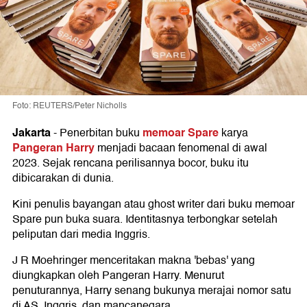
Foto: REUTERS/Peter Nicholls
Jakarta
memoar Spare
-
Penerbitan buku
karya
Pangeran Harry
menjadi bacaan fenomenal di awal
2023. Sejak rencana perilisannya bocor, buku itu
dibicarakan di dunia.
Kini penulis bayangan atau ghost writer dari buku memoar
Spare pun buka suara. Identitasnya terbongkar setelah
peliputan dari media Inggris.
J R Moehringer menceritakan makna 'bebas' yang
diungkapkan oleh Pangeran Harry. Menurut
penuturannya, Harry senang bukunya merajai nomor satu
di AS, Inggris, dan mancanegara.