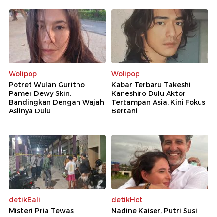
Wolipop
Wolipop
Potret Wulan Guritno
Kabar Terbaru Takeshi
Pamer Dewy Skin,
Kaneshiro Dulu Aktor
Bandingkan Dengan Wajah
Tertampan Asia, Kini Fokus
Aslinya Dulu
Bertani
detikBali
detikHot
Misteri Pria Tewas
Nadine Kaiser, Putri Susi