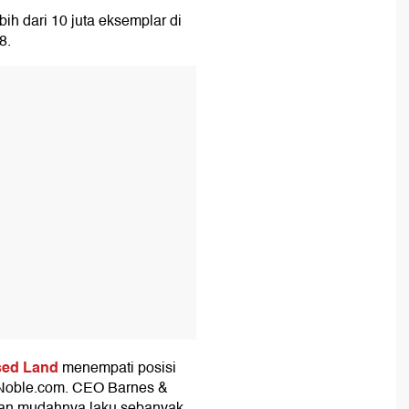
bih dari 10 juta eksemplar di
8.
T
sed Land
menempati posisi
 Noble.com. CEO Barnes &
an mudahnya laku sebanyak