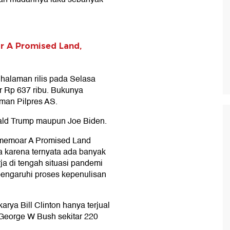
r A Promised Land,
 halaman rilis pada Selasa
ar Rp 637 ribu. Bukunya
man Pilpres AS.
ald Trump maupun Joe Biden.
 memoar A Promised Land
 karena ternyata ada banyak
rja di tengah situasi pandemi
pengaruhi proses kepenulisan
arya Bill Clinton hanya terjual
 George W Bush sekitar 220