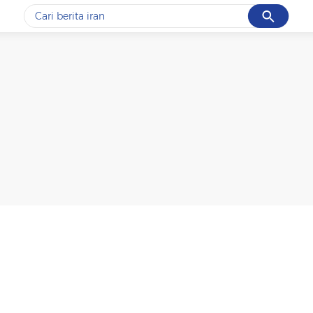
Cancel
Yang sedang ramai dicari
#1
data live draw sgp
#2
piala presiden 2026
#3
prabowo
#4
iran
#5
gempa hari ini
Promoted
Terakhir yang dicari
Loading...