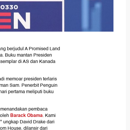
ng berjudul A Promised Land
ma. Buku mantan Presiden
 eksemplar di AS dan Kanada
i memoar presiden terlaris
Paman Sam. Penerbit Penguin
ri pertama meliputi buku
ama menandakan pembaca
Barack Obama
 oleh
. Kami
," ungkap David Drake dari
om House, dilansir dari