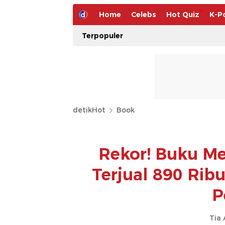
Home
Celebs
Hot Quiz
K-P
Terpopuler
detikHot
Book
Rekor! Buku M
Terjual 890 Rib
P
Tia 