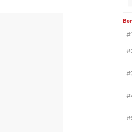
Ber
#
#
#
#
#