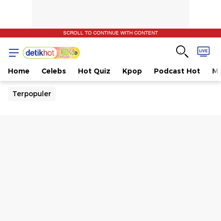
SCROLL TO CONTINUE WITH CONTENT
Home
Celebs
Hot Quiz
Kpop
Podcast Hot
Mu
Terpopuler