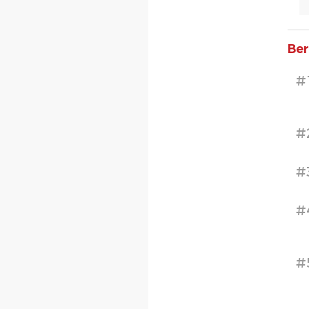
Ber
#
#
#
#
#