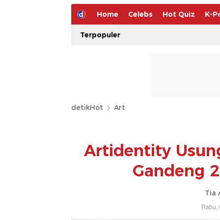
Home
Celebs
Hot Quiz
K-P
Terpopuler
detikHot
Art
Artidentity Usu
Gandeng 2
Tia 
Rabu, 