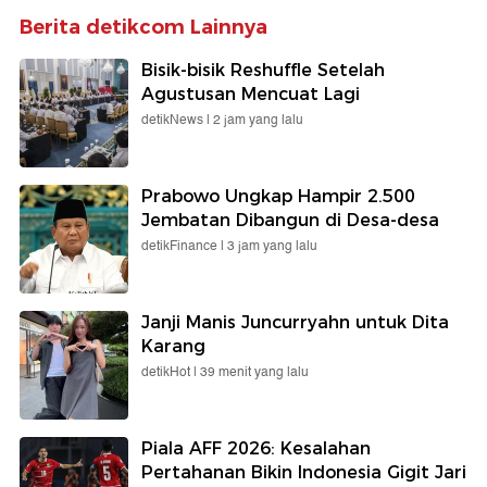
Berita detikcom Lainnya
Bisik-bisik Reshuffle Setelah
Agustusan Mencuat Lagi
detikNews |
2 jam yang lalu
Prabowo Ungkap Hampir 2.500
Jembatan Dibangun di Desa-desa
detikFinance |
3 jam yang lalu
Janji Manis Juncurryahn untuk Dita
Karang
detikHot |
39 menit yang lalu
Piala AFF 2026: Kesalahan
Pertahanan Bikin Indonesia Gigit Jari