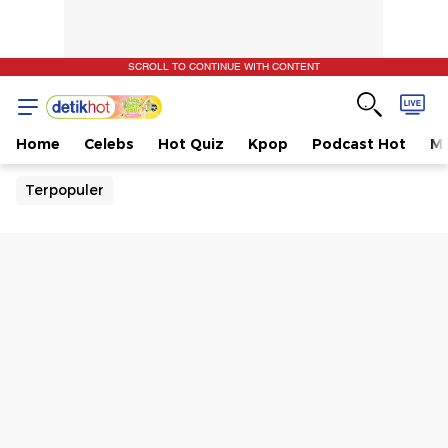
SCROLL TO CONTINUE WITH CONTENT
Home
Celebs
Hot Quiz
Kpop
Podcast Hot
Mu
Terpopuler