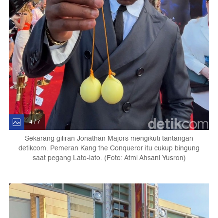
4 / 7
Sekarang giliran Jonathan Majors mengikuti tantangan
detikcom. Pemeran Kang the Conqueror itu cukup bingung
saat pegang Lato-lato. (Foto: Atmi Ahsani Yusron)