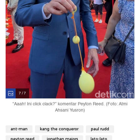
7 / 7
“Aaah! Ini click clack?” komentar Peyton Reed. (Foto: Atmi
Ahsani Yusron)
ant-man
kang the conqueror
paul rudd
peyton reed
jonathan majors
lato-lato