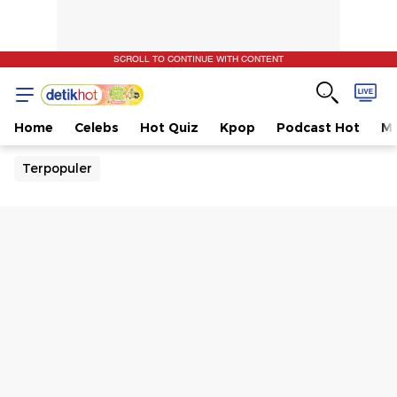
SCROLL TO CONTINUE WITH CONTENT
Home
Celebs
Hot Quiz
Kpop
Podcast Hot
Mu
Terpopuler