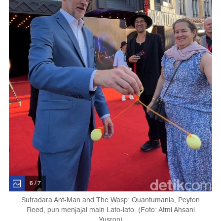
6 / 7
Sutradara Ant-Man and The Wasp: Quantumania, Peyton
Reed, pun menjajal main Lato-lato. (Foto: Atmi Ahsani
Yusron)