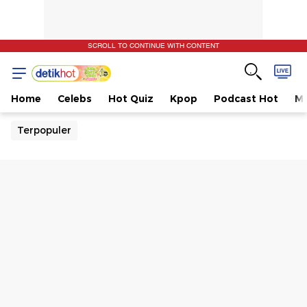
SCROLL TO CONTINUE WITH CONTENT
Home
Celebs
Hot Quiz
Kpop
Podcast Hot
Mu
Terpopuler