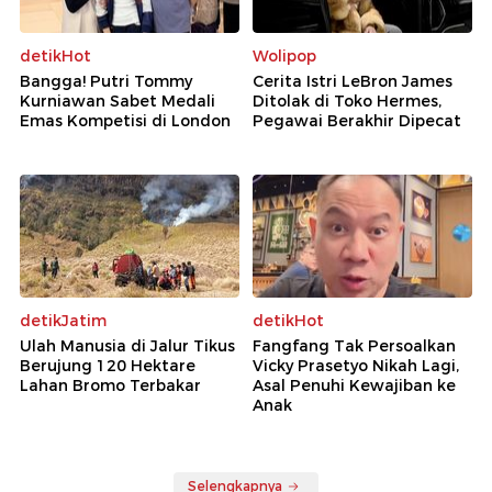
detikHot
Wolipop
Bangga! Putri Tommy
Cerita Istri LeBron James
Kurniawan Sabet Medali
Ditolak di Toko Hermes,
Emas Kompetisi di London
Pegawai Berakhir Dipecat
detikJatim
detikHot
Ulah Manusia di Jalur Tikus
Fangfang Tak Persoalkan
Berujung 120 Hektare
Vicky Prasetyo Nikah Lagi,
Lahan Bromo Terbakar
Asal Penuhi Kewajiban ke
Anak
Selengkapnya