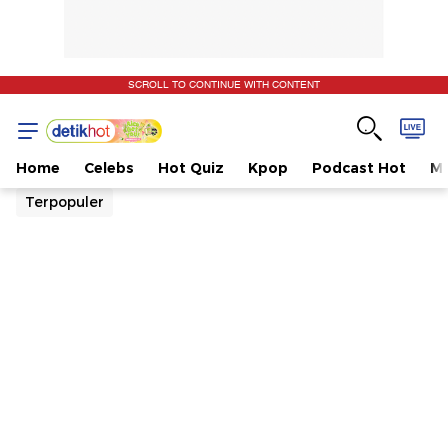
SCROLL TO CONTINUE WITH CONTENT
Home
Celebs
Hot Quiz
Kpop
Podcast Hot
Mu
Terpopuler