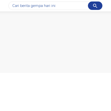
Cancel
Yang sedang ramai dicari
#1
data live draw sgp
#2
gempa hari ini
#3
prabowo
#4
iran
#5
demo
Promoted
Terakhir yang dicari
Loading...