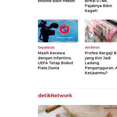
Molinie Bikin Heboh
BPKB-STNK,
Pajaknya Bikin
Kaget!
Sepakbola
detikInet
Masih Kecewa
Profesi Bergaji 
dengan Infantino,
yang Kini Jadi
UEFA Tetap Boikot
Ladang
Piala Dunia
Pengangguran, 
Kerjaanmu?
detikNetwork