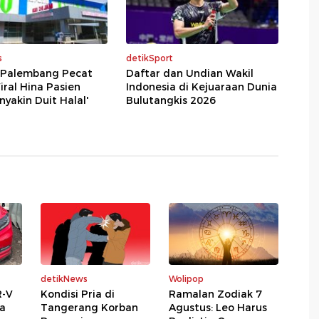
s
detikSport
i Palembang Pecat
Daftar dan Undian Wakil
iral Hina Pasien
Indonesia di Kejuaraan Dunia
nyakin Duit Halal'
Bulutangkis 2026
detikNews
Wolipop
R-V
Kondisi Pria di
Ramalan Zodiak 7
da
Tangerang Korban
Agustus: Leo Harus