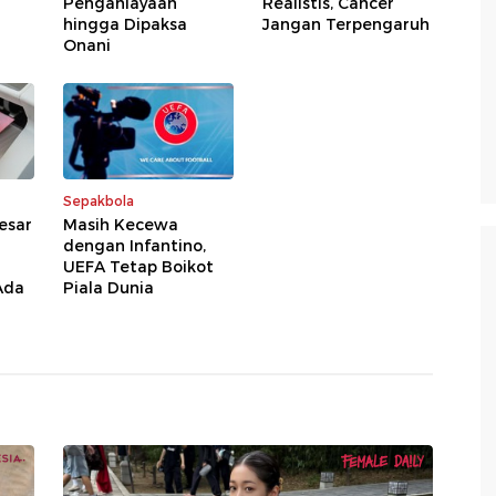
Penganiayaan
Realistis, Cancer
hingga Dipaksa
Jangan Terpengaruh
Onani
Sepakbola
Besar
Masih Kecewa
dengan Infantino,
UEFA Tetap Boikot
Ada
Piala Dunia