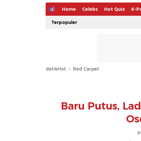
Home
Celebs
Hot Quiz
K-P
Terpopuler
detikHot
Red Carpet
Baru Putus, Lad
Os
P