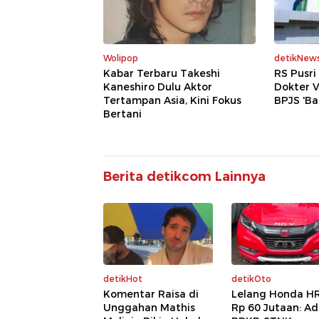
Wolipop
detikNew
Kabar Terbaru Takeshi
RS Pusr
Kaneshiro Dulu Aktor
Dokter V
Tertampan Asia, Kini Fokus
BPJS 'Ba
Bertani
Berita detikcom Lainnya
detikHot
detikOto
Komentar Raisa di
Lelang Honda H
Unggahan Mathis
Rp 60 Jutaan: A