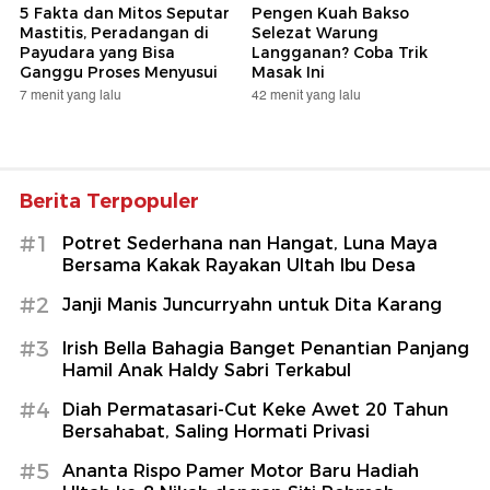
5 Fakta dan Mitos Seputar
Pengen Kuah Bakso
Mastitis, Peradangan di
Selezat Warung
Payudara yang Bisa
Langganan? Coba Trik
Ganggu Proses Menyusui
Masak Ini
7 menit yang lalu
42 menit yang lalu
Berita Terpopuler
#1
Potret Sederhana nan Hangat, Luna Maya
Bersama Kakak Rayakan Ultah Ibu Desa
#2
Janji Manis Juncurryahn untuk Dita Karang
#3
Irish Bella Bahagia Banget Penantian Panjang
Hamil Anak Haldy Sabri Terkabul
#4
Diah Permatasari-Cut Keke Awet 20 Tahun
Bersahabat, Saling Hormati Privasi
#5
Ananta Rispo Pamer Motor Baru Hadiah