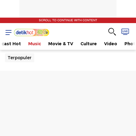
SCROLL TO CONTINUE WITH CONTENT
dcast Hot
Music
Movie & TV
Culture
Video
Phot
Terpopuler