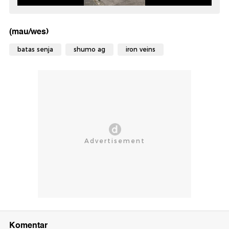
(mau/wes)
batas senja
shumo ag
iron veins
Komentar