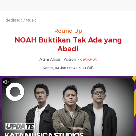
detikHot
Music
Round Up
NOAH Buktikan Tak Ada yang
Abadi
Atmi Ahsani Yusron -
detikHot
Kamis, 04 Jan 2024 05:30 WIB