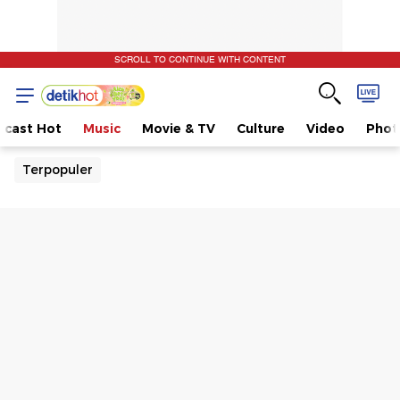
SCROLL TO CONTINUE WITH CONTENT
dcast Hot
Music
Movie & TV
Culture
Video
Phot
Terpopuler