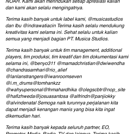
NOAH. Kami akan merindukan setiap apresiasi kalian
dan kami akan selalu mengingatnya.
Terima kasih banyak untuk label kami, @musicastudios
dan Ibu @indrawatiacin Terima kasih selalu mendukung
kreativitas kami selama ini. Sehat selalu untuk kalian
semua yang menjadi bagian PT. Musica Studios.
Terima kasih banyak untuk tim management, additional
players, tim produksi, tim kreatif dan tim dokumentasi kami
selama ini, @benyo311 @mamadchristian@dwiwendha
@chandrasamhari@rio_alief
@lanlanstrangers@iwanroomseven
@i.m_drums@tomhankzz
@wahyupersonal@fnmahardhika @olegscbtr@nop_site
@hafizhweda@josuasantosa @alfrindn@panjiokky
@alvindenatal Semoga naik turunnya perjalanan kita
dapat menjadi kenangan manis yang bisa kita ingat
dikemudian hari.
Terima kasih banyak kepada seluruh partner, EO,