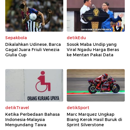
Sepakbola
detikEdu
Dikalahkan Udinese, Barca
Sosok Maba Undip yang
Gagal Juara Friuli Venezia
Viral Ngadu Harga Beras
Giulia Cup
ke Mentan Pakai Data
detikTravel
detikSport
Ketika Perbedaan Bahasa
Marc Marquez Ungkap
Indonesia-Malaysia
Biang Kerok Hasil Buruk di
Mengundang Tawa
Sprint Silverstone