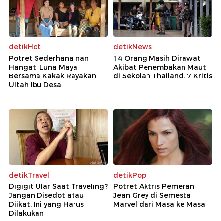
detikHot
detikNews
Potret Sederhana nan
14 Orang Masih Dirawat
Hangat, Luna Maya
Akibat Penembakan Maut
Bersama Kakak Rayakan
di Sekolah Thailand, 7 Kritis
Ultah Ibu Desa
detikTravel
detikPop
Digigit Ular Saat Traveling?
Potret Aktris Pemeran
Jangan Disedot atau
Jean Grey di Semesta
Diikat, Ini yang Harus
Marvel dari Masa ke Masa
Dilakukan