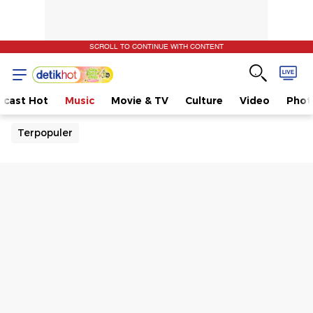
SCROLL TO CONTINUE WITH CONTENT
dcast Hot
Music
Movie & TV
Culture
Video
Phot
Terpopuler