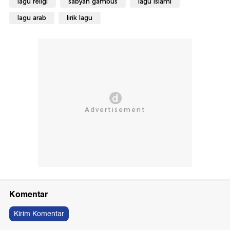
lagu religi
sabyan gambus
lagu islami
lagu arab
lirik lagu
Komentar
Kirim Komentar