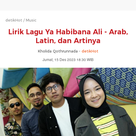
detikHot
Music
Lirik Lagu Ya Habibana Ali - Arab,
Latin, dan Artinya
Kholida Qothrunnada -
detikHot
Jumat, 15 Des 2023 18:30 WIB