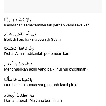
مِثْلَ حُسْنِهْ مَا رَأَيْنَا
Keindahan semacamnya tak pernah kami saksikan,
فِي الْعِــرَاقَيْنِ وَشَـامِ
Baik di Iran, Irak maupun di Syam
رَبِّ فَاجْعَلْ مُجْتَمَعْنَا
Duhai Allah, jadikanlah pertemuan kami
غَايَتُهْ حُسْـنُ الْخِتَامِ
Menghasilkan akhir yang baik (husnul khootimah)
وَاعْطِنَا مَا قَدْ سَأَلْنَا
Dan berikan semua yang pernah kami pinta,
مِنْ عَطَايَاكَ الْجِسَامِ
Dari anugerah-Mu yang berlimpah