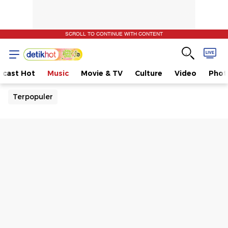
SCROLL TO CONTINUE WITH CONTENT
dcast Hot
Music
Movie & TV
Culture
Video
Phot
Terpopuler