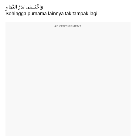
وَاخْتَــفىٰ بَدْرُ التَّمَامِ
Sehingga purnama lainnya tak tampak lagi
ADVERTISEMENT