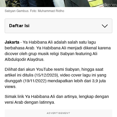
Sabyan Gambus. Foto: Muhammad Ridho
Daftar Isi
Ya Habibana Ali Lirik Arab dan Terjemahan
Jakarta
-
Ya Habibana Ali adalah salah satu lagu
Arti Lirik Ya Habibana Ali
berbahasa Arab. Ya Habibana Ali menjadi dikenal karena
dicover oleh grup musik religi Sabyan featuring Ali
Albdulqodir Alaydrus.
Dilihat dari akun YouTube resmi Sabyan, hingga saat
artikel ini ditulis (15/12/2023), video cover lagu ini yang
diunggah (19/11/2022) mendapatkan lebih dari 3,9 juta
views.
Simak lirik Ya Habibana Ali dan artinya, lengkap dengan
versi Arab dengan latinnya.
ADVERTISEMENT