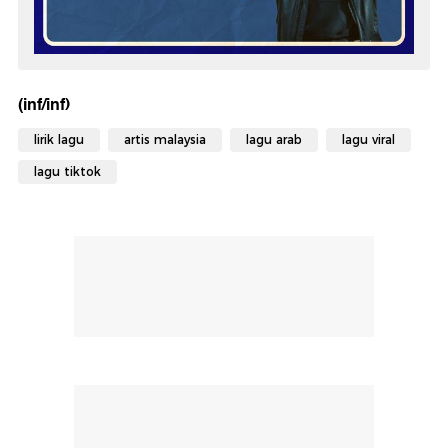
(inf/inf)
lirik lagu
artis malaysia
lagu arab
lagu viral
lagu tiktok