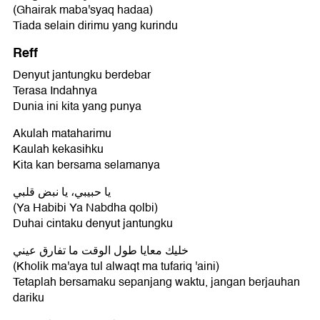
(Ghairak maba'syaq hadaa)
Tiada selain dirimu yang kurindu
Reff
Denyut jantungku berdebar
Terasa Indahnya
Dunia ini kita yang punya
Akulah mataharimu
Kaulah kekasihku
Kita kan bersama selamanya
يا حبيبي، يا نبض قلبي
(Ya Habibi Ya Nabdha qolbi)
Duhai cintaku denyut jantungku
خليك معايا طول الوقت ما تفارق عيني
(Kholik ma'aya tul alwaqt ma tufariq 'aini)
Tetaplah bersamaku sepanjang waktu, jangan berjauhan
dariku