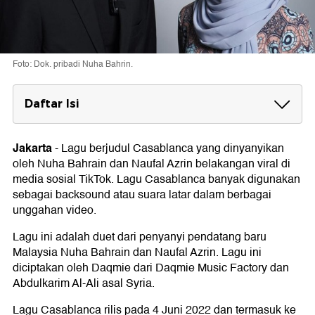
Foto: Dok. pribadi Nuha Bahrin.
Daftar Isi
Lirik Lagu Casablanca
Reff
Jakarta
-
Lagu berjudul Casablanca yang dinyanyikan
Reff
oleh Nuha Bahrain dan Naufal Azrin belakangan viral di
Reff
media sosial TikTok. Lagu Casablanca banyak digunakan
sebagai backsound atau suara latar dalam berbagai
unggahan video.
Lagu ini adalah duet dari penyanyi pendatang baru
Malaysia Nuha Bahrain dan Naufal Azrin. Lagu ini
diciptakan oleh Daqmie dari Daqmie Music Factory dan
Abdulkarim Al-Ali asal Syria.
Lagu Casablanca rilis pada 4 Juni 2022 dan termasuk ke