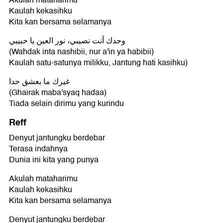
Akulah mataharimu
Kaulah kekasihku
Kita kan bersama selamanya
وحدك أنت نصيبي، نور العين يا حبيبي
(Wahdak inta nashibii, nur a'in ya habibii)
Kaulah satu-satunya milikku, Jantung hati kasihku)
غيرك ما بعشق حدا
(Ghairak maba'syaq hadaa)
Tiada selain dirimu yang kurindu
Reff
Denyut jantungku berdebar
Terasa indahnya
Dunia ini kita yang punya
Akulah mataharimu
Kaulah kekasihku
Kita kan bersama selamanya
Denyut jantungku berdebar