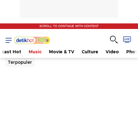
SCROLL TO CONTINUE WITH CONTENT
dcast Hot
Music
Movie & TV
Culture
Video
Phot
Terpopuler