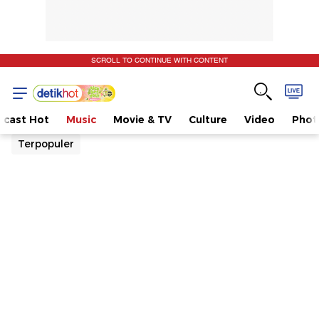
SCROLL TO CONTINUE WITH CONTENT
dcast Hot
Music
Movie & TV
Culture
Video
Phot
Terpopuler