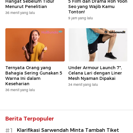
Hangat Sebelum Tidur
5 Film dan Drama Roh Yoon
Menurut Penelitian
Seo yang Wajib Kamu
Tonton!
36 menit yang lalu
9 jam yang lalu
Ternyata Orang yang
Under Armour Launch 7",
Bahagia Sering Gunakan 5
Celana Lari dengan Liner
Warna Ini dalam
Mesh Nyaman Dipakai
Keseharian
34 menit yang lalu
36 menit yang lalu
Berita Terpopuler
#1
Klarifikasi Sarwendah Minta Tambah Tiket