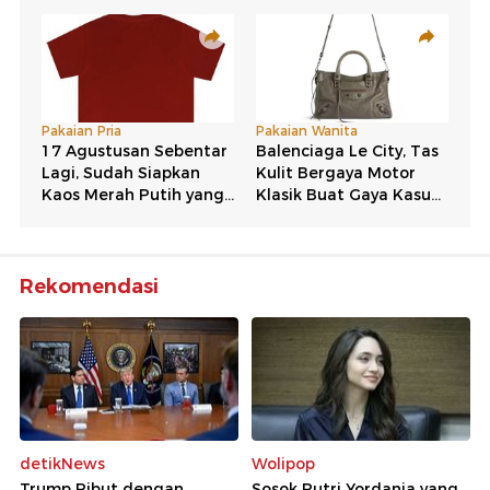
Rekomendasi
detikNews
Wolipop
Trump Ribut dengan
Sosok Putri Yordania yang