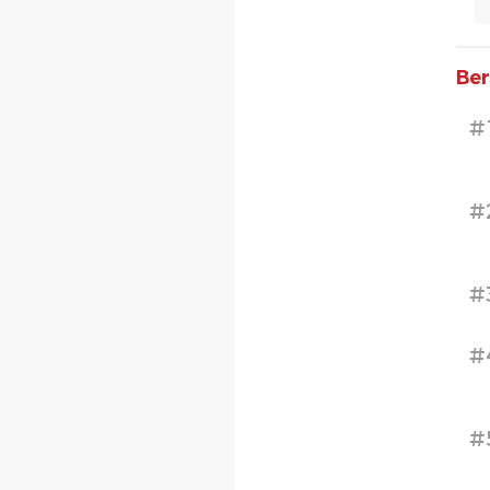
Ber
#
#
#
#
#