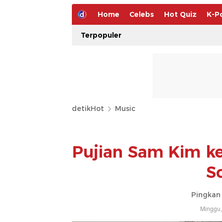
Home
Celebs
Hot Quiz
K-P
Terpopuler
detikHot
Music
Pujian Sam Kim ke
S
Pingkan 
Minggu,