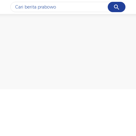
Cancel
Yang sedang ramai dicari
#1
gempa hari ini
#2
gempa
#3
prabowo
#4
iran
#5
demo
Promoted
Terakhir yang dicari
Loading...