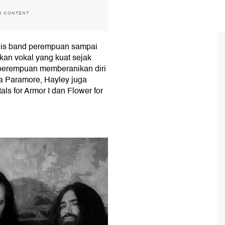
H CONTENT
alis band perempuan sampai
kan vokal yang kuat sejak
 perempuan memberanikan diri
a Paramore, Hayley juga
ls for Armor I dan Flower for