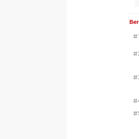
Ber
#
#
#
#
#