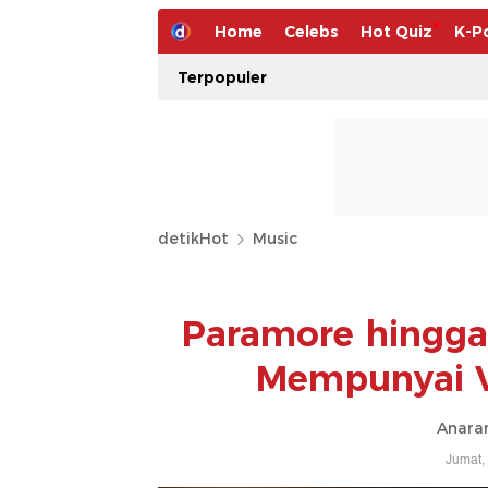
Home
Celebs
Hot Quiz
K-P
Terpopuler
detikHot
Music
Paramore hingga
Mempunyai V
Anaran
Jumat,