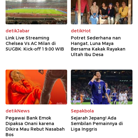
detikJabar
detikHot
Link Live Streaming
Potret Sederhana nan
Chelsea Vs AC Milan di
Hangat, Luna Maya
SUGBK: Kick-off 19.00 WIB
Bersama Kakak Rayakan
Ultah Ibu Desa
detikNews
Sepakbola
Pegawai Bank Emok
Sejarah Jepang! Ada
Dipaksa Onani karena
Sembilan Pemainnya di
Dikira Mau Rebut Nasabah
Liga Inggris
Bos