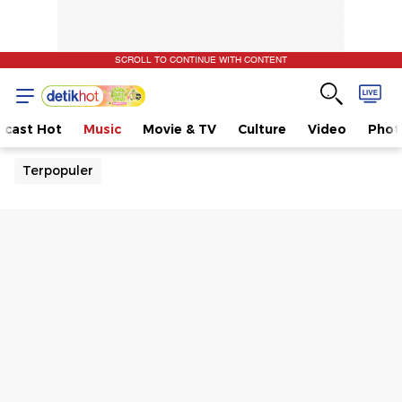
SCROLL TO CONTINUE WITH CONTENT
dcast Hot
Music
Movie & TV
Culture
Video
Phot
Terpopuler