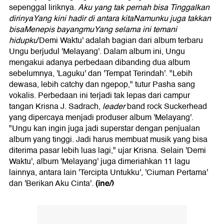
sepenggal liriknya.
Aku yang tak pernah bisa Tinggalkan
dirinyaYang kini hadir di antara kitaNamunku juga takkan
bisaMenepis bayangmuYang selama ini temani
hidupku
'Demi Waktu' adalah bagian dari album terbaru
Ungu berjudul 'Melayang'. Dalam album ini, Ungu
mengakui adanya perbedaan dibanding dua album
sebelumnya, 'Laguku' dan 'Tempat Terindah'. "Lebih
dewasa, lebih catchy dan ngepop," tutur Pasha sang
vokalis. Perbedaan ini terjadi tak lepas dari campur
tangan Krisna J. Sadrach,
leader
band rock Suckerhead
yang dipercaya menjadi produser album 'Melayang'.
"Ungu kan ingin juga jadi superstar dengan penjualan
album yang tinggi. Jadi harus membuat musik yang bisa
diterima pasar lebih luas lagi," ujar Krisna. Selain 'Demi
Waktu', album 'Melayang' juga dimeriahkan 11 lagu
lainnya, antara lain 'Tercipta Untukku', 'Ciuman Pertama'
(ine/)
dan 'Berikan Aku Cinta'.