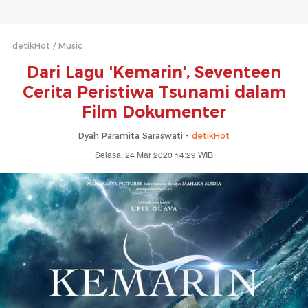
detikHot
Music
Dari Lagu 'Kemarin', Seventeen
Cerita Peristiwa Tsunami dalam
Film Dokumenter
Dyah Paramita Saraswati -
detikHot
Selasa, 24 Mar 2020 14:29 WIB