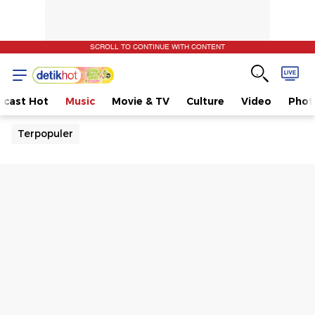
SCROLL TO CONTINUE WITH CONTENT
dcast Hot
Music
Movie & TV
Culture
Video
Phot
Terpopuler