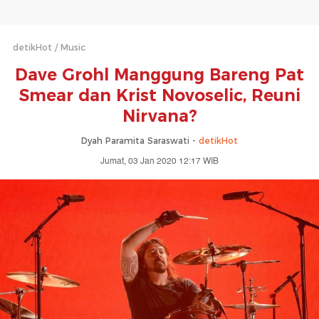
detikHot
Music
Dave Grohl Manggung Bareng Pat
Smear dan Krist Novoselic, Reuni
Nirvana?
Dyah Paramita Saraswati -
detikHot
Jumat, 03 Jan 2020 12:17 WIB