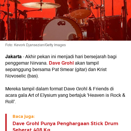
Foto: Kevork Djansezian/Getty Images
Jakarta
- Akhir pekan ini menjadi hari bersejarah bagi
Dave Grohl
penggemar Nirvana.
akan tampil
sepanggung bersama Pat Smear (gitar) dan Krist
Novoselic (bas).
Mereka tampil dalam format Dave Grohl & Friends di
acara gala Art of Elysium yang bertajuk 'Heaven is Rock &
Roll'.
Baca juga:
Dave Grohl Punya Penghargaan Stick Drum
Seberat 408 Kg