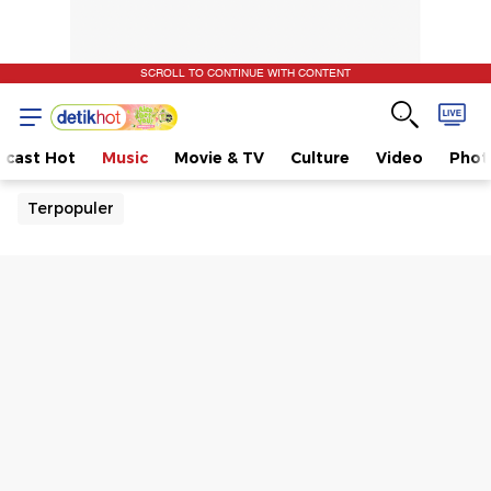
SCROLL TO CONTINUE WITH CONTENT
dcast Hot
Music
Movie & TV
Culture
Video
Phot
Terpopuler