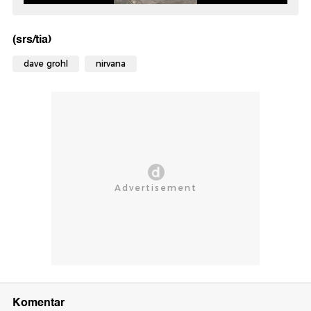
(srs/tia)
dave grohl
nirvana
Komentar