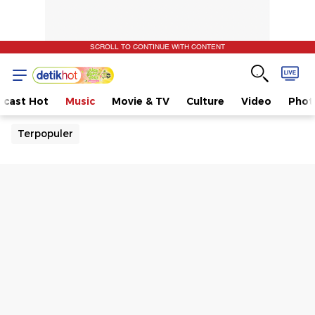
SCROLL TO CONTINUE WITH CONTENT
dcast Hot
Music
Movie & TV
Culture
Video
Phot
Terpopuler