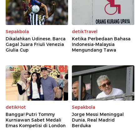
Sepakbola
detikTravel
Dikalahkan Udinese, Barca
Ketika Perbedaan Bahasa
Gagal Juara Friuli Venezia
Indonesia-Malaysia
Giulia Cup
Mengundang Tawa
detikHot
Sepakbola
Bangga! Putri Tommy
Jorge Messi Meninggal
Kurniawan Sabet Medali
Dunia, Real Madrid
Emas Kompetisi di London
Berduka