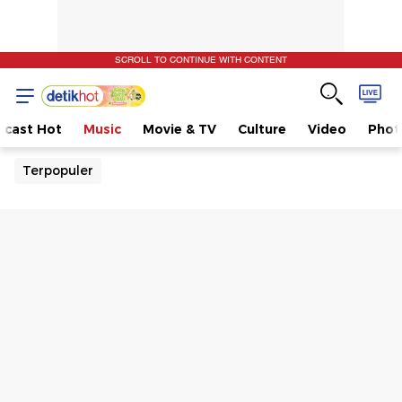
SCROLL TO CONTINUE WITH CONTENT
dcast Hot
Music
Movie & TV
Culture
Video
Phot
Terpopuler